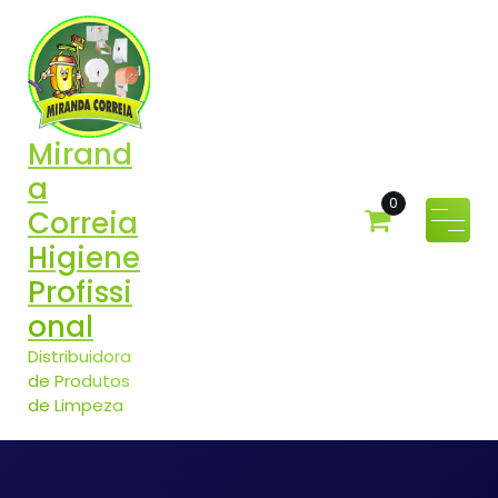
Pular
para
o
conteúdo
Mirand
a
0
Correia
Higiene
Profissi
onal
Distribuidora
de Produtos
de Limpeza