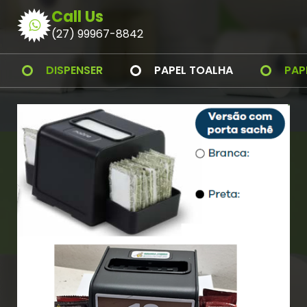
Call Us
(27) 99967-8842
DISPENSER
PAPEL TOALHA
PAP