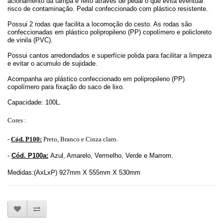
acionamento da tampa é feito através de pedal o que evita eventual
risco de contaminação. Pedal confeccionado com plástico resistente.
Possui 2 rodas que facilita a locomoção do cesto. As rodas são
confeccionadas em plástico polipropileno (PP) copolímero e policloreto
de vinila (PVC).
Possui cantos arredondados e superfície polida para facilitar a limpeza
e evitar o acumulo de sujidade.
Acompanha aro plástico confeccionado em polipropileno (PP)
copolímero para fixação do saco de lixo.
Capacidade: 100L.
Cores :
-
Cód. P100:
Preto, Branco e Cinza claro.
-
Cód. P100a:
Azul, Amarelo, Vermelho, Verde e Marrom.
Medidas:
(AxLxP) 927mm X 555mm X 530mm