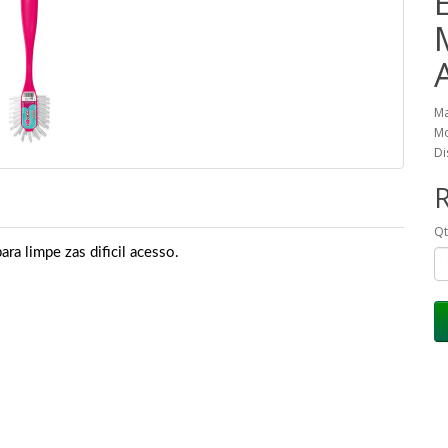
Ma
Mo
Di
Q
ra limpe zas dificil acesso.