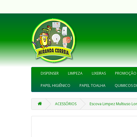
DISPENSER
LIMPEZA
LIXEIRAS
PROMOÇÃO
PAPEL HIGIÊNICO
PAPEL TOALHA
QUIMICOS D
ACESSÓRIOS
Escova Limpez Multiuso Lo