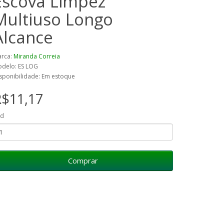
Escova Limpez
Multiuso Longo
Alcance
rca:
Miranda Correia
delo: ES LOG
sponibilidade: Em estoque
R$11,17
td
Comprar