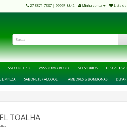
27 3371-7307 | 99967-8842
Minha conta
Lista de
SACO DE LIXO
VASSOURA / RODO
ACESSÓRIOS
DESCARTÁVE
E LIMPEZA
SABONETE / ÁLCOOL
TAMBORES & BOMBONAS
DEPAR
EL TOALHA
alha