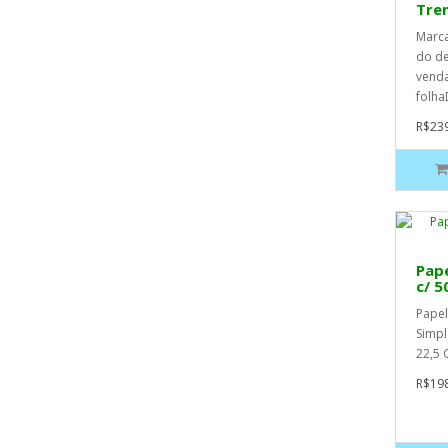
Tre
Marc
do d
vend
folha
R$239
Pape
c/ 5
Papel
Simpl
22,5 
R$198