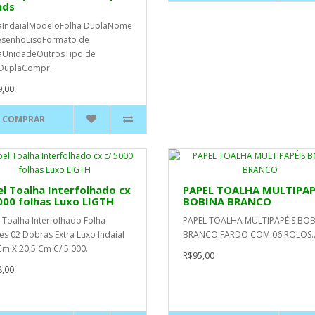
nds
aIndaialModeloFolha DuplaNome
esenhoLisoFormato de
aUnidadeOutrosTipo de
DuplaCompr..
,00
COMPRAR
l Toalha Interfolhado cx
PAPEL TOALHA MULTIPAP
000 folhas Luxo LIGTH
BOBINA BRANCO
 Toalha Interfolhado Folha
PAPEL TOALHA MULTIPAPÉIS BO
es 02 Dobras Extra Luxo Indaial
BRANCO FARDO COM 06 ROLOS.
Cm X 20,5 Cm C/ 5.000..
R$95,00
,00