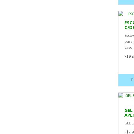
ESC
C/D
Escov
para 
vaso 
R$9,8
GEL
APL
GEL S
R$7,9