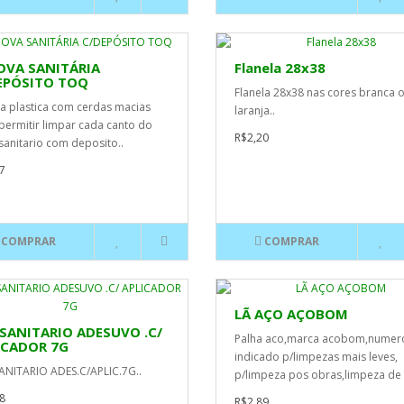
OVA SANITÁRIA
Flanela 28x38
EPÓSITO TOQ
Flanela 28x38 nas cores branca 
a plastica com cerdas macias
laranja..
permitir limpar cada canto do
R$2,20
sanitario com deposito..
7
COMPRAR
COMPRAR
LÃ AÇO AÇOBOM
 SANITARIO ADESUVO .C/
Palha aco,marca acobom,numero
ICADOR 7G
indicado p/limpezas mais leves,
ANITARIO ADES.C/APLIC.7G..
p/limpeza pos obras,limpeza de r
8
R$2,89