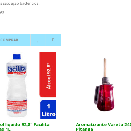
os são: ação bactericida..
90
COMPRAR
ol liquido 92,8° Facilita
Aromatizante Vareta 24
ax 1L
Pitanga