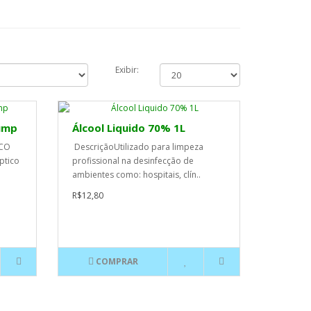
Exibir:
Pump
Álcool Liquido 70% 1L
ICO
DescriçãoUtilizado para limpeza
ptico
profissional na desinfecção de
ambientes como: hospitais, clín..
R$12,80
COMPRAR