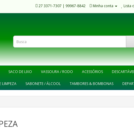
27 3371-7307 | 99967-8842
Minha conta
Lista 
SACO DE LIXO
VASSOURA / RODO
ACESSÓRIOS
DESCARTÁVE
E LIMPEZA
SABONETE / ÁLCOOL
TAMBORES & BOMBONAS
DEPAR
PEZA