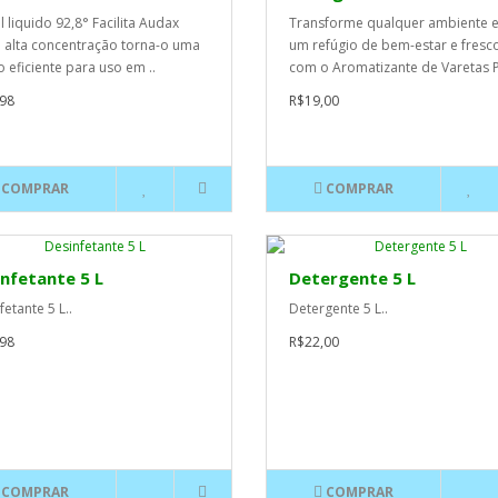
l liquido 92,8° Facilita Audax
Transforme qualquer ambiente 
 alta concentração torna-o uma
um refúgio de bem-estar e fresc
 eficiente para uso em ..
com o Aromatizante de Varetas Pi
98
R$19,00
COMPRAR
COMPRAR
nfetante 5 L
Detergente 5 L
etante 5 L..
Detergente 5 L..
98
R$22,00
COMPRAR
COMPRAR