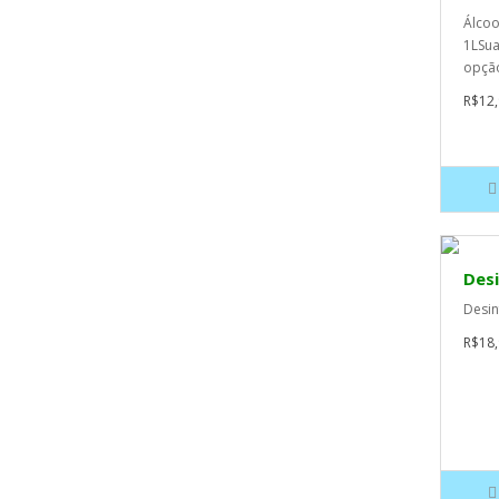
Álcoo
1LSua
opção
R$12,
Desi
Desinf
R$18,