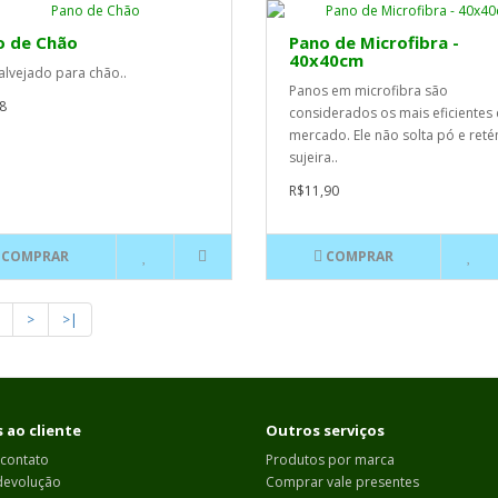
o de Chão
Pano de Microfibra -
40x40cm
alvejado para chão..
Panos em microfibra são
8
considerados os mais eficientes
mercado. Ele não solta pó e ret
sujeira..
R$11,90
COMPRAR
COMPRAR
>
>|
 ao cliente
Outros serviços
 contato
Produtos por marca
 devolução
Comprar vale presentes