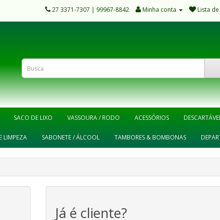
27 3371-7307 | 99967-8842
Minha conta
Lista de
SACO DE LIXO
VASSOURA / RODO
ACESSÓRIOS
DESCARTÁVE
E LIMPEZA
SABONETE / ÁLCOOL
TAMBORES & BOMBONAS
DEPAR
Já é cliente?