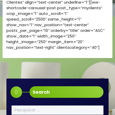
Clientes” align=”text-center” underline=”1″][ww-
shortcode-carousel-post post_type=”myclients”
crop_image=”1″ auto_scroll=”1″
speed_scroll=”2500″ same_height=”1″
show_nav=”1″ nav_position=”text-center”
posts_per_page=”10″ orderby=”title” order=”ASC”
show_date=”1″ width_image=”250″
height_image=”250″ margin_item=”20″
nav_postion=”text-right” clientscategory=”40″]
Search
Pesquisar
por: