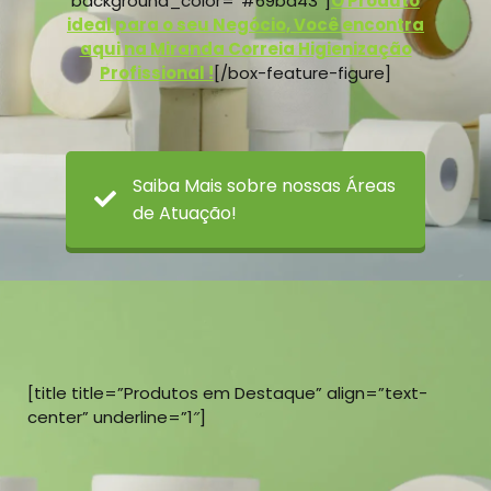
background_color=”#69bd43″]
O Produto
ideal para o seu Negócio, Você encontra
aqui na Miranda Correia Higienização
Profissional !
[/box-feature-figure]
Saiba Mais sobre nossas Áreas
de Atuação!
[title title=”Produtos em Destaque” align=”text-
center” underline=”1″]