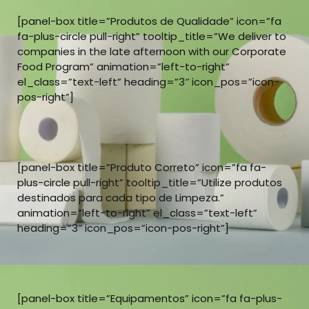
[panel-box title=”Produtos de Qualidade” icon=”fa
fa-plus-circle pull-right” tooltip_title=”We deliver to
companies in the late afternoon with our Corporate
Food Program” animation=”left-to-right”
el_class=”text-left” heading=”3″ icon_pos=”icon-
pos-right”]
[panel-box title=”Produto Correto” icon=”fa fa-
plus-circle pull-right” tooltip_title=”Utilize produtos
destinados para cada tipo de Limpeza.”
animation=”left-to-right” el_class=”text-left”
heading=”3″ icon_pos=”icon-pos-right”]
[panel-box title=”Equipamentos” icon=”fa fa-plus-