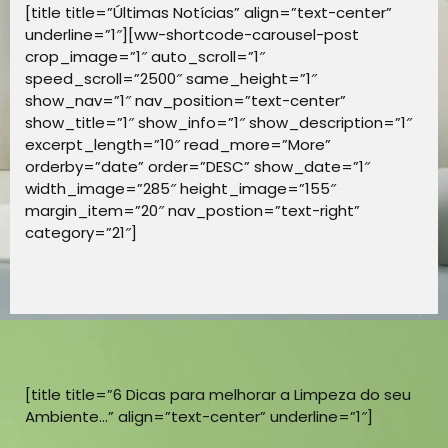
[title title=”Últimas Notícias” align=”text-center”
underline=”1″][ww-shortcode-carousel-post
crop_image=”1″ auto_scroll=”1″
speed_scroll=”2500″ same_height=”1″
show_nav=”1″ nav_position=”text-center”
show_title=”1″ show_info=”1″ show_description=”1″
excerpt_length=”10″ read_more=”More”
orderby=”date” order=”DESC” show_date=”1″
width_image=”285″ height_image=”155″
margin_item=”20″ nav_postion=”text-right”
category=”21″]
[title title=”6 Dicas para melhorar a Limpeza do seu
Ambiente…” align=”text-center” underline=”1″]