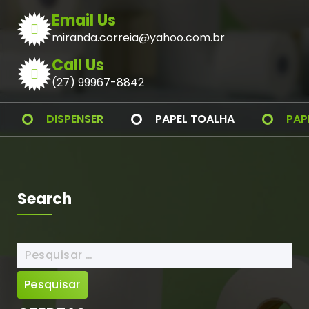
Email Us
miranda.correia@yahoo.com.br
Call Us
(27) 99967-8842
DISPENSER
PAPEL TOALHA
PAP
Search
Pesquisar
por: