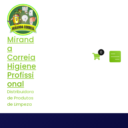
Pular
para
o
conteúdo
Mirand
a
0
Correia
Higiene
Profissi
onal
Distribuidora
de Produtos
de Limpeza