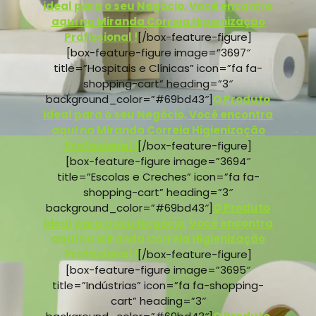
ideal para o seu Negócio, Você encontra
aqui na Miranda Correia Higienização
Profissional !
[/box-feature-figure]
[box-feature-figure image=”3697″
title=”Hospitais e Clínicas” icon=”fa fa-
shopping-cart” heading=”3″
background_color=”#69bd43″]
O Produto
ideal para o seu Negócio, Você encontra
aqui na Miranda Correia Higienização
Profissional !
[/box-feature-figure]
[box-feature-figure image=”3694″
title=”Escolas e Creches” icon=”fa fa-
shopping-cart” heading=”3″
background_color=”#69bd43″]
O Produto
ideal para o seu Negócio, Você encontra
aqui na Miranda Correia Higienização
Profissional !
[/box-feature-figure]
[box-feature-figure image=”3695″
title=”Indústrias” icon=”fa fa-shopping-
cart” heading=”3″