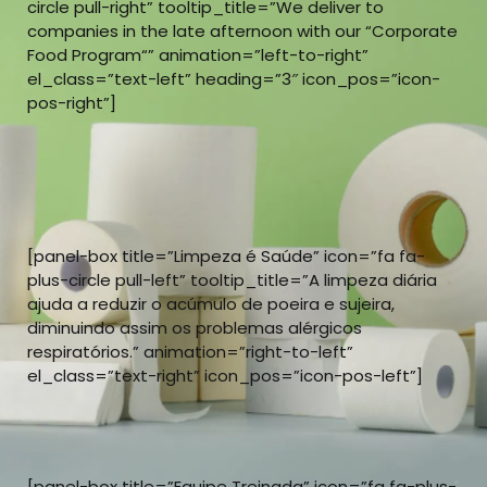
circle pull-right” tooltip_title=”We deliver to
companies in the late afternoon with our “Corporate
Food Program“” animation=”left-to-right”
el_class=”text-left” heading=”3″ icon_pos=”icon-
pos-right”]
[panel-box title=”Limpeza é Saúde” icon=”fa fa-
plus-circle pull-left” tooltip_title=”A limpeza diária
ajuda a reduzir o acúmulo de poeira e sujeira,
diminuindo assim os problemas alérgicos
respiratórios.” animation=”right-to-left”
el_class=”text-right” icon_pos=”icon-pos-left”]
[panel-box title=”Equipe Treinada” icon=”fa fa-plus-