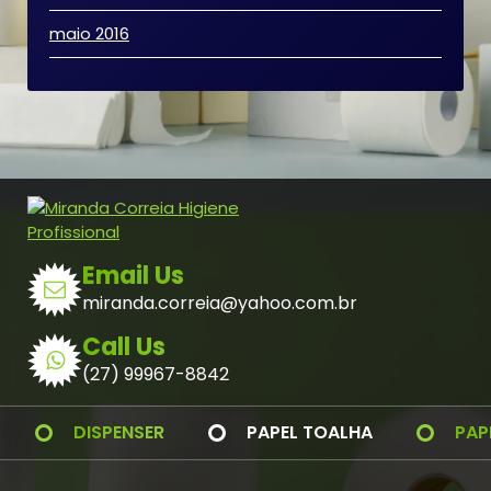
maio 2016
Email Us
miranda.correia@yahoo.com.br
Call Us
(27) 99967-8842
DISPENSER
PAPEL TOALHA
PAP