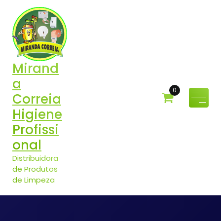
Pular
para
o
conteúdo
Mirand
a
0
Correia
Higiene
Profissi
onal
Distribuidora
de Produtos
de Limpeza