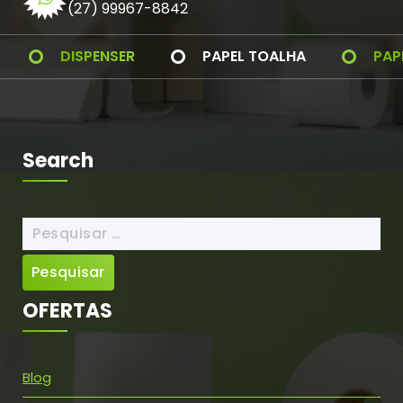
(27) 99967-8842
DISPENSER
PAPEL TOALHA
PAP
Search
Pesquisar
por:
OFERTAS
Blog