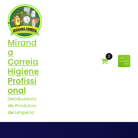
Pular
para
o
conteúdo
Mirand
a
0
Correia
Higiene
Profissi
onal
Distribuidora
de Produtos
de Limpeza